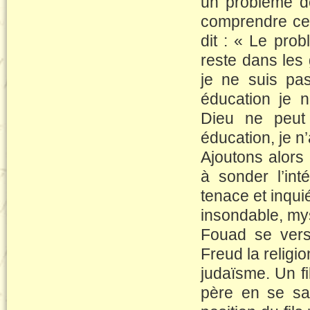
un problème d
comprendre ce 
dit : « Le pro
reste dans les
je ne suis p
éducation je n
Dieu ne peut
éducation, je n’
Ajoutons alors 
à sonder l’int
tenace et inquié
insondable, mys
Fouad se verse
Freud la religi
judaïsme. Un fi
père en se sac