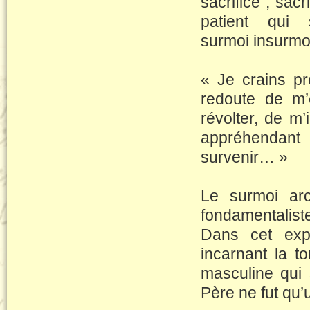
sacrifice ; sac
patient qui
surmoi insurmo
« Je crains pro
redoute de m’
révolter, de m
appréhendan
survenir… »
Le surmoi arc
fondamentaliste
Dans cet expo
incarnant la t
masculine qui 
Père ne fut qu’