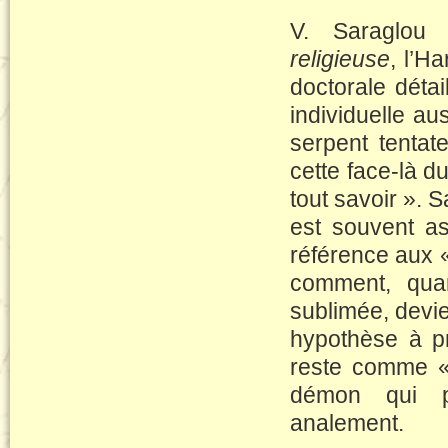
V. Saraglou 
religieuse
, l’H
doctorale détai
individuelle a
serpent tentat
cette face-là d
tout savoir ». 
est souvent as
référence aux 
comment, quan
sublimée, devie
hypothèse à p
reste comme « 
démon qui po
analement.