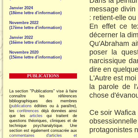
Dans la peintu
message divin e
Janvier 2024
(18ème lettre d'information)
: retient-elle o
Novembre 2022
En effet ce te
(17ème lettre d'information)
décerner la di
Janvier 2022
Qu'Abraham ait
(16ème lettre d'information)
poser la quest
Novembre 2020
(15ème lettre d'information)
narcissique dan
dire en quelque
PUBLICATIONS
L'Autre est moi 
la parole de l
La section "Publications" vise à faire
chose d'évanou
connaître les références
bibliographiques des membres
(
publications
éditées ou à paraître),
les
conférences
déjà données ainsi
Ce soir Wafica
que les
articles
qui traitent de
obsessionnell
questions théoriques, cliniques et de
technique psychanalytique. Une
protagonistes n
section est également consacrée aux
commentaires d'articles et