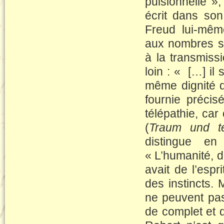
pulsionnelle »,
écrit dans son
Freud lui-même
aux nombres si
à la transmiss
loin : « […] il 
même dignité q
fournie préci
télépathie, car
(
Traum und te
distingue en
« L’humanité, di
avait de l’espri
des instincts. 
ne peuvent pas 
de complet et 