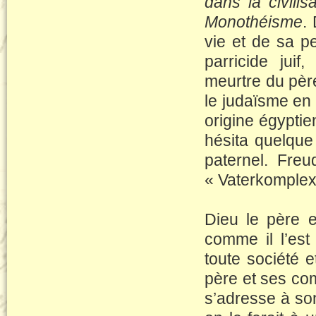
dans la civilisa
Monothéisme
.
vie et de sa p
parricide jui
meurtre du père
le judaïsme en 
origine égyptie
hésita quelqu
paternel. Freu
« Vaterkomplex
Dieu le père 
comme il l’est
toute société e
père et ses co
s’adresse à so