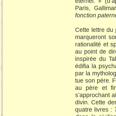
éternel. » (d’
Paris, Gallima
fonction patern
Cette lettre d
marqueront son
rationalité et s
au point de di
inspirée du Ta
édifia la psych
par la mytholo
tue son père. 
au père et fin
s’approchant a
divin. Cette de
quatre livres :