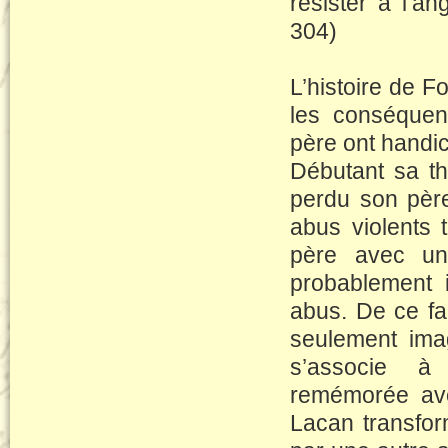
résister à l’a
304)
L’histoire de F
les conséquen
père ont handic
Débutant sa th
perdu son père
abus violents 
père avec une
probablement i
abus. De ce fai
seulement imag
s’associe à 
remémorée ave
Lacan transfor