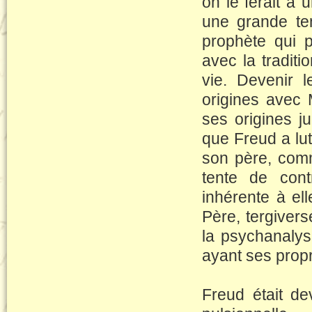
on le ferait à
une grande te
prophète qui pa
avec la traditi
vie. Devenir 
origines avec 
ses origines j
que Freud a lut
son père, comm
tente de cont
inhérente à ell
Père, tergiverse
la psychanalys
ayant ses propr
Freud était de