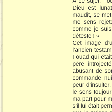
A ce sujet, Fo
Dieu est luna
maudit, se met 
me sens rejet
comme je suis
déteste ! »
Cet image d’
l’ancien testa
Fouad qui était
père introject
abusant de son 
commande nuit 
peur d’insulter
le sens toujour
ma part pour m
s’il lui était p