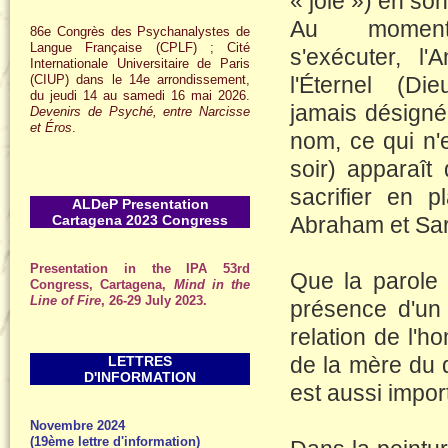
« joie ») en so
Au momen
86e Congrès des Psychanalystes de
Langue Française (CPLF) ; Cité
s'exécuter, l'
Internationale Universitaire de Paris
(CIUP) dans le 14e arrondissement,
l'Éternel (Die
du jeudi 14 au samedi 16 mai 2026.
jamais désigné
Devenirs de Psyché, entre Narcisse
et Éros
.
nom, ce qui n'
soir) apparaît
sacrifier en p
ALDeP Presentation
Cartagena 2023 Congress
Abraham et Sa
Presentation in the IPA 53rd
Que la parole 
Congress, Cartagena,
Mind in the
Line of Fire
, 26-29 July 2023.
présence d'un 
relation de l'
de la mère du d
LETTRES
D'INFORMATION
est aussi impor
Novembre 2024
(19ème lettre d'information)