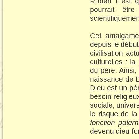
Robert n’est q
pourrait êtr
scientifiquemen
Cet amalgame
depuis le début
civilisation ac
culturelles : la
du père. Ainsi,
naissance de Di
Dieu est un pèr
besoin religieu
sociale, univer
le risque de la 
fonction patern
devenu dieu-fon