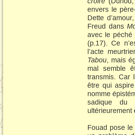
croire
(Dunod, P
envers le père
Dette d’amour,
Freud dans
Mo
avec le péché o
(p.17). Ce n’e
l’acte meurtr
Tabou
, mais é
mal semble êt
transmis. Car 
être qui aspir
nomme épistémo
sadique du 
ultérieurement 
Fouad pose le 