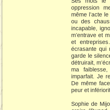
Ses mots le d
oppression me
même l’acte le
ou des chauss
incapable, igno
m’entrave et me
et entreprise
écrasante qui m
garde le silence
détruirait, m’éc
ma faiblesse,
imparfait. Je r
De même face à
peur et infériori
Sophie de Mij