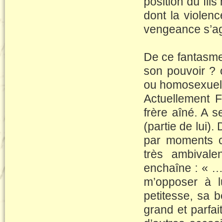
position du fil
dont la violen
vengeance s’agi
De ce fantasme 
son pouvoir ? 
ou homosexuels
Actuellement 
frère aîné. A s
(partie de lui). 
par moments ce
très ambivale
enchaîne : « …
m’opposer à l
petitesse, sa b
grand et parfai