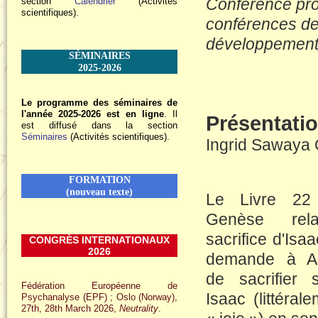
Conférence pro
section
Calendrier
(Activités
scientifiques).
conférences de 
développement 
SÉMINAIRES
2025-2026
Le programme des séminaires de
l'année 2025-2026 est en ligne
. Il
Présentatio
est diffusé dans la section
Séminaires
(Activités scientifiques).
Ingrid Sawaya
FORMATION
(nouveau texte)
Le Livre 22
Genèse rel
sacrifice d'Isaa
CONGRÈS INTERNATIONAUX
2026
demande à A
de sacrifier s
Fédération Européenne de
Isaac (littéral
Psychanalyse (EPF) ; Oslo (Norway),
27th, 28th March 2026,
Neutrality
.