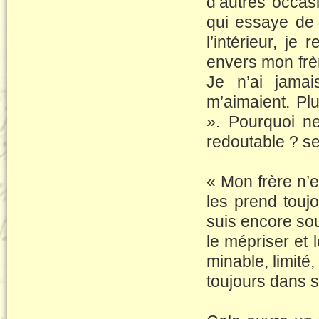
d’autres occas
qui essaye de 
l’intérieur, je
envers mon frèr
Je n’ai jamai
m’aimaient. Pl
». Pourquoi ne
redoutable ? 
« Mon frère n’
les prend touj
suis encore so
le mépriser et l
minable, limité
toujours dans s