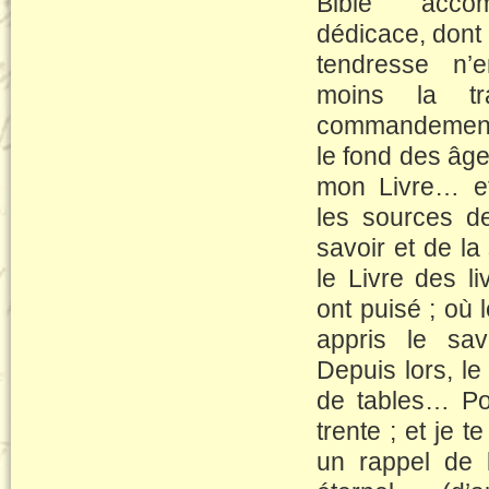
Bible acco
dédicace, dont l
tendresse n’
moins la tr
commandement
le fond des âge
mon Livre… et 
les sources de 
savoir et de la
le Livre des l
ont puisé ; où l
appris le sav
Depuis lors, le
de tables… Pou
trente ; et je t
un rappel de 