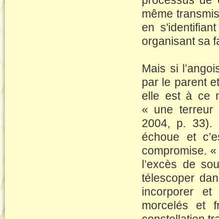
processus de c
même transmis. 
en s'identifian
organisant sa fa
Mais si l’angoi
par le parent et
elle est à ce 
« une terreu
2004, p. 33). 
échoue et c’e
compromise. « L
l’excès de sou
télescoper dan
incorporer et
morcelés et f