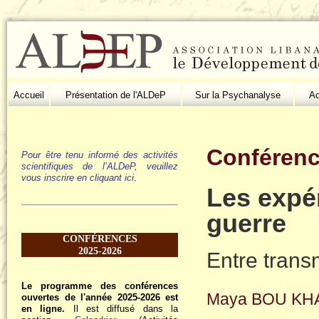
Accueil
Présentation de l'ALDeP
Sur la Psychanalyse
Ac
Conférenc
Pour être tenu informé des activités
scientifiques de l’ALDeP, veuillez
vous inscrire en cliquant ici
.
Les expé
guerre
CONFÉRENCES
2025-2026
Entre trans
Le programme des conférences
Maya BOU KH
ouvertes de l'année 2025-2026 est
en ligne.
Il est diffusé dans la