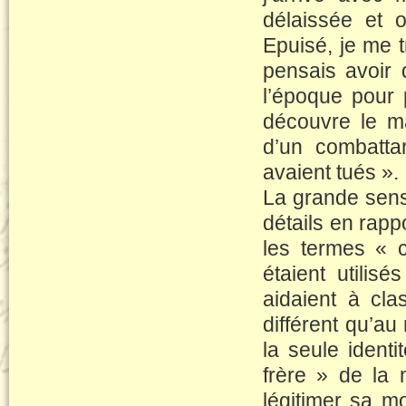
délaissée et 
Epuisé, je me 
pensais avoir 
l’époque pour 
découvre le m
d’un combatt
avaient tués ».
La grande sensi
détails en rappo
les termes « 
étaient utilis
aidaient à cla
différent qu’a
la seule identi
frère » de la
légitimer sa mo