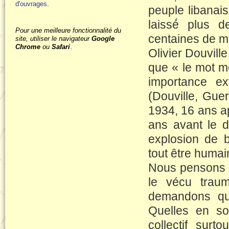
d'ouvrages
.
peuple libanai
laissé́ plus 
Pour une meilleure fonctionnalité du
centaines de mi
site, utiliser le navigateur
Google
Chrome
ou
Safari
.
Olivier Douvill
que « le mot m
importance ex
(Douville, Guer
1934, 16 ans ap
ans avant le d
explosion de b
tout être humai
Nous pensons à
le vécu traum
demandons que
Quelles en son
collectif surt