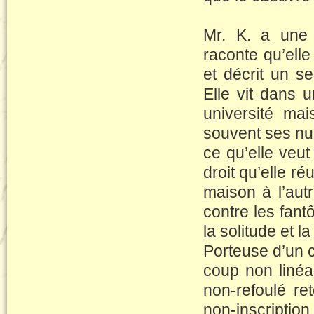
Mr. K. a une f
raconte qu’elle
et décrit un s
Elle vit dans 
université ma
souvent ses nui
ce qu’elle veu
droit qu’elle ré
maison à l’aut
contre les fanto
la solitude et la
Porteuse d’un co
coup non linéai
non-refoulé re
non-inscription