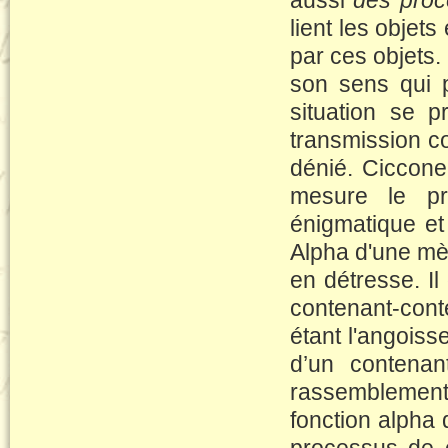
aussi
des proc
lient les objets
par ces objets.
son sens qui pe
situation se 
transmission co
dénié. Ciccon
mesure le pro
énigmatique et
Alpha d'une mèr
en détresse. Il
contenant-conte
étant l'angoiss
d’un contenan
rassemblement 
fonction alpha d