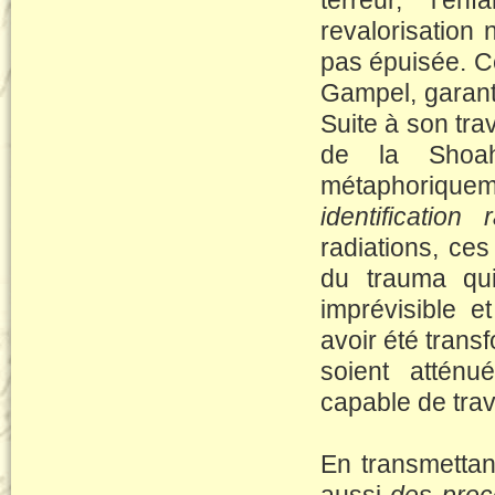
terreur, l’e
revalorisation 
pas épuisée. 
Gampel, garantit
Suite à son tra
de la Shoah
métaphoriquem
identification 
radiations, ces 
du trauma qui 
imprévisible e
avoir été tran
soient atténu
capable de trav
En transmettan