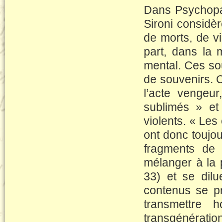
Dans Psychopat
Sironi considè
de morts, de vi
part, dans la m
mental. Ces sou
de souvenirs. Ce
l’acte vengeur
sublimés » et
violents. « Les 
ont donc toujour
fragments de 
mélanger à la 
33) et se dilue
contenus se pr
transmettre h
transgénérat