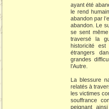
ayant été aban
le rend humain
abandon par l’
abandon. Le suj
se sent même 
traversé la g
historicité es
étrangers da
grandes diffic
l'Autre.
La blessure nar
relatés à trav
les victimes co
souffrance co
peignant ains