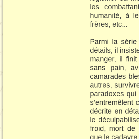
les combattant
humanité, à l
frères, etc...
Parmi la séri
détails, il insis
manger, il fin
sans pain, a
camarades bles
autres, survivre
paradoxes qui 
s’entremêlent 
décrite en dé
le déculpabili
froid, mort de
que le cadavre s