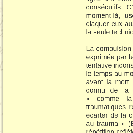
consécutifs. C
moment-là, ju
claquer eux auss
la seule techniq
La compulsion à
exprimée par l
tentative incon
le temps au mom
avant la mort,
connu de la li
« comme la r
traumatiques re
écarter de la 
au trauma » (B
répétition ref