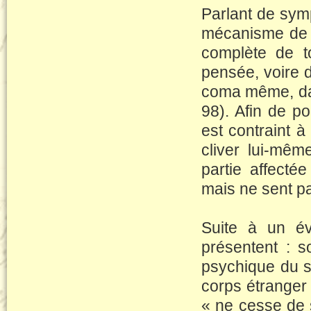
Parlant de symp
mécanisme de 
complète de to
pensée, voire 
coma même, da
98). Afin de po
est contraint a
cliver lui-mêm
partie affecte
mais ne sent pa
Suite à un é
présentent : so
psychique du s
corps étranger 
« ne cesse de se