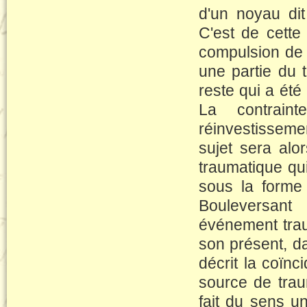
d'un noyau dit
C'est de cette
compulsion de r
une partie du t
reste qui a été
La contraint
réinvestissemen
sujet sera alo
traumatique qui 
sous la forme 
Bouleversant 
événement trau
son présent, d
décrit la coï
source de traum
fait du sens u