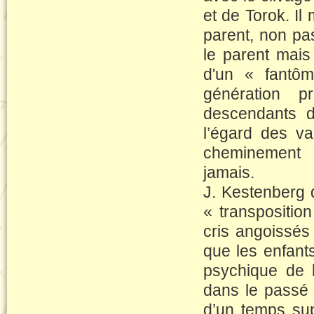
et de Torok. Il 
parent, non pa
le parent mais
d'un « fantô
génération 
descendants d
l’égard des va
cheminement p
jamais.
J. Kestenberg d
« transpositio
cris angoissés
que les enfants
psychique de l
dans le passé 
d’un temps su