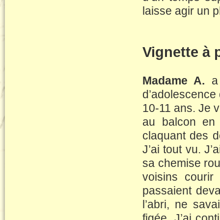
laisse agir un 
Vignette à p
Madame A.
a 
d’adolescence q
10-11 ans. Je v
au balcon en t
claquant des 
J’ai tout vu. J
sa chemise roug
voisins courir
passaient devan
l’abri, ne sava
figée. J’ai co