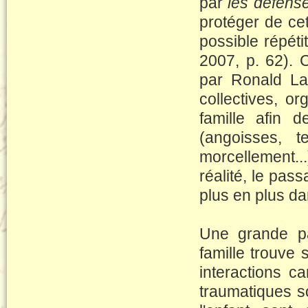
par
les défens
protéger de c
possible répé
2007, p. 62). 
par Ronald La
collectives, o
famille afin d
(angoisses, t
morcellement...
réalité, le pa
plus en plus da
Une grande pa
famille trouve 
interactions ca
traumatiques s